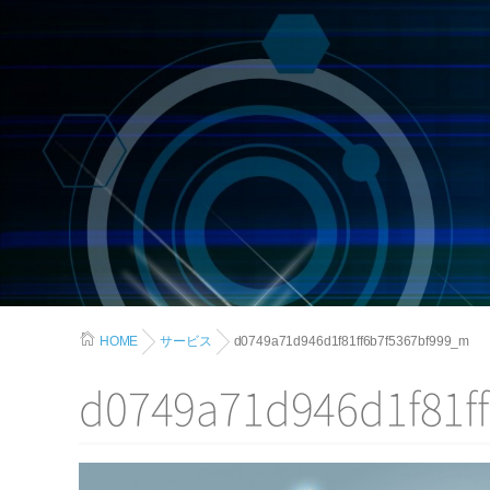
HOME
サービス
d0749a71d946d1f81ff6b7f5367bf999_m
d0749a71d946d1f81f